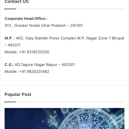
Contact US
Corporate Head Office :
413 , Greater Noida Uttar Pradesh – 291301
M.P. :
403, Vijay Stambh Press Complex M.P. Nagar Zone-1 Bhopal
– 462011
Mobile: +91 8319235200
C.G.:
6D,Tagore Nagar Raipur – 492001
Mobile: +91 9826331482
Popular Post