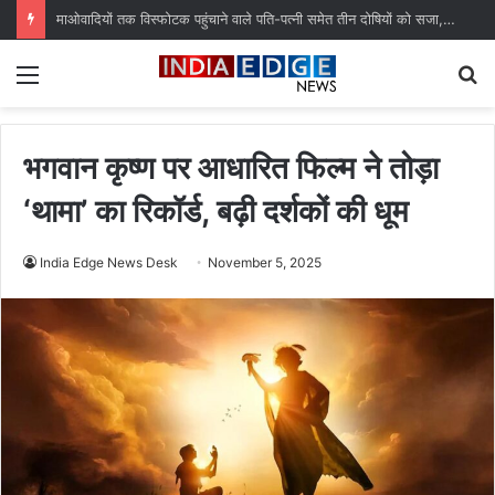
माओवादियों तक विस्फोटक पहुंचाने वाले पति-पत्नी समेत तीन दोषियों को सजा, विशेष NIA कोर्ट का फैसला
Menu
S
fo
भगवान कृष्ण पर आधारित फिल्म ने तोड़ा
‘थामा’ का रिकॉर्ड, बढ़ी दर्शकों की धूम
India Edge News Desk
November 5, 2025