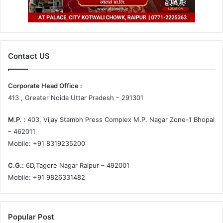
Contact US
Corporate Head Office :
413 , Greater Noida Uttar Pradesh – 291301
M.P. :
403, Vijay Stambh Press Complex M.P. Nagar Zone-1 Bhopal
– 462011
Mobile: +91 8319235200
C.G.:
6D,Tagore Nagar Raipur – 492001
Mobile: +91 9826331482
Popular Post