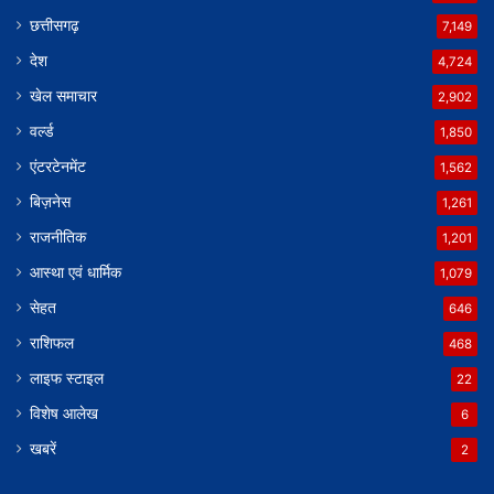
छत्तीसगढ़
7,149
देश
4,724
खेल समाचार
2,902
वर्ल्ड
1,850
एंटरटेनमेंट
1,562
बिज़नेस
1,261
राजनीतिक
1,201
आस्था एवं धार्मिक
1,079
सेहत
646
राशिफल
468
लाइफ स्टाइल
22
विशेष आलेख
6
खबरें
2