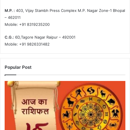
M.P. :
403, Vijay Stambh Press Complex M.P. Nagar Zone-1 Bhopal
– 462011
Mobile: +91 8319235200
C.G.:
6D,Tagore Nagar Raipur – 492001
Mobile: +91 9826331482
Popular Post