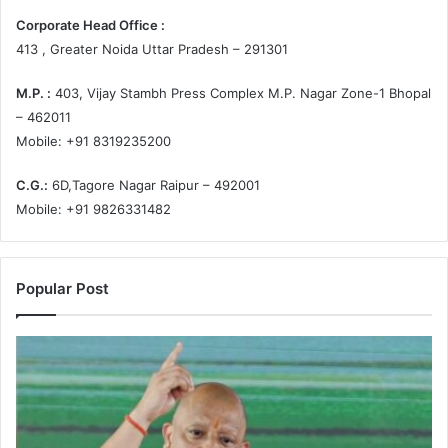
Corporate Head Office :
413 , Greater Noida Uttar Pradesh – 291301
M.P. :
403, Vijay Stambh Press Complex M.P. Nagar Zone-1 Bhopal
– 462011
Mobile: +91 8319235200
C.G.:
6D,Tagore Nagar Raipur – 492001
Mobile: +91 9826331482
Popular Post