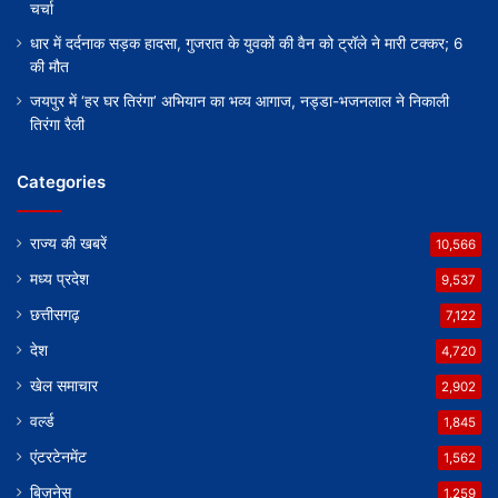
चर्चा
धार में दर्दनाक सड़क हादसा, गुजरात के युवकों की वैन को ट्रॉले ने मारी टक्कर; 6
की मौत
जयपुर में ‘हर घर तिरंगा’ अभियान का भव्य आगाज, नड्डा-भजनलाल ने निकाली
तिरंगा रैली
Categories
राज्य की खबरें
10,566
मध्य प्रदेश
9,537
छत्तीसगढ़
7,122
देश
4,720
खेल समाचार
2,902
वर्ल्ड
1,845
एंटरटेनमेंट
1,562
बिज़नेस
1,259