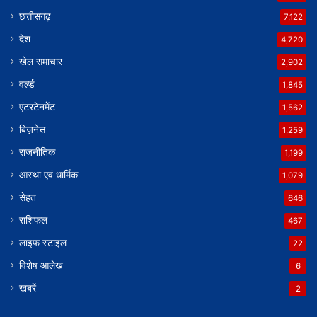
छत्तीसगढ़
7,122
देश
4,720
खेल समाचार
2,902
वर्ल्ड
1,845
एंटरटेनमेंट
1,562
बिज़नेस
1,259
राजनीतिक
1,199
आस्था एवं धार्मिक
1,079
सेहत
646
राशिफल
467
लाइफ स्टाइल
22
विशेष आलेख
6
खबरें
2