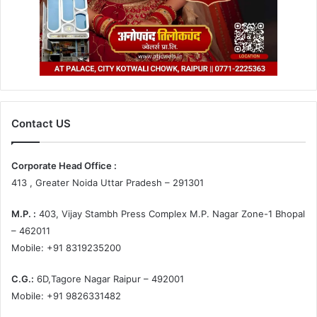
Contact US
Corporate Head Office :
413 , Greater Noida Uttar Pradesh – 291301
M.P. :
403, Vijay Stambh Press Complex M.P. Nagar Zone-1 Bhopal
– 462011
Mobile: +91 8319235200
C.G.:
6D,Tagore Nagar Raipur – 492001
Mobile: +91 9826331482