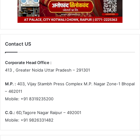
Contact US
Corporate Head Office :
413 , Greater Noida Uttar Pradesh – 291301
M.P. :
403, Vijay Stambh Press Complex M.P. Nagar Zone-1 Bhopal
– 462011
Mobile: +91 8319235200
C.G.:
6D,Tagore Nagar Raipur – 492001
Mobile: +91 9826331482