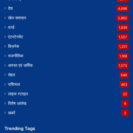
देश
4,696
खेल समाचार
2,892
वर्ल्ड
1,839
एंटरटेनमेंट
1,557
बिज़नेस
1,251
राजनीतिक
1,188
आस्था एवं धार्मिक
1,075
सेहत
646
राशिफल
463
लाइफ स्टाइल
22
विशेष आलेख
6
खबरें
2
Trending Tags