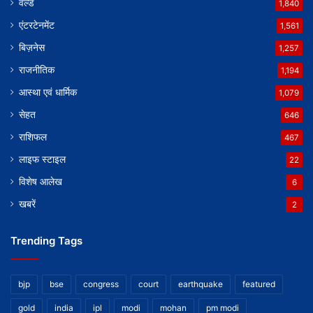
वर्ल्ड
1,840
एंटरटेनमेंट
1,561
बिज़नेस
1,257
राजनीतिक
1,194
आस्था एवं धार्मिक
1,079
सेहत
646
राशिफल
467
लाइफ स्टाइल
22
विशेष आलेख
6
खबरें
2
Trending Tags
bjp
bse
congress
court
earthquake
featured
gold
india
ipl
modi
mohan
pm modi