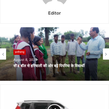
Editor
छत्तीसगढ़
August 8, 2026
छत्तीसगढ़
CG में बड़े पैमाने पर DFO के तबादले, वन विभाग में बड़ा
प्रशासनिक फेरबदल
August 8, 2026
सीड बॉल से हरियाली की ओर बढ़े पिपरिया के विद्यार्थी