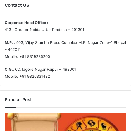
Contact US
Corporate Head Office :
413 , Greater Noida Uttar Pradesh – 291301
M.P. :
403, Vijay Stambh Press Complex M.P. Nagar Zone-1 Bhopal
– 462011
Mobile: +91 8319235200
C.G.:
6D,Tagore Nagar Raipur – 492001
Mobile: +91 9826331482
Popular Post