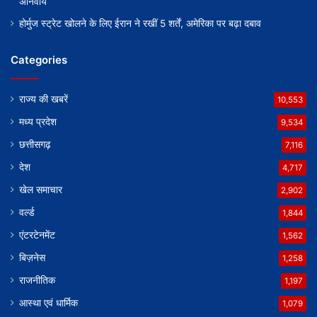
अनिवार्य
होर्मुज स्ट्रेट खोलने के लिए ईरान ने रखीं 5 शर्तें, अमेरिका पर बढ़ा दबाव
Categories
राज्य की खबरें
10,553
मध्य प्रदेश
9,534
छत्तीसगढ़
7,116
देश
4,717
खेल समाचार
2,902
वर्ल्ड
1,844
एंटरटेनमेंट
1,562
बिज़नेस
1,258
राजनीतिक
1,197
आस्था एवं धार्मिक
1,079