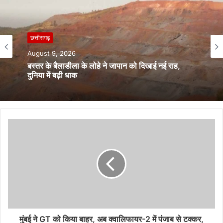
छत्तीसगढ़
August 8, 2026
छत्तीसगढ़
CG शिक्षा विभाग में बड़ा फेरबदल, 700 शिक्षकों के तबादले;
August 9, 2026
जारी हुई ट्रांसफर लिस्ट
बस्तर के बैलाडीला के लोहे ने जापान को दिखाई नई राह,
दुनिया में बढ़ी धाक
मुंबई ने GT को किया बाहर, अब क्वालिफायर-2 में पंजाब से टक्कर,