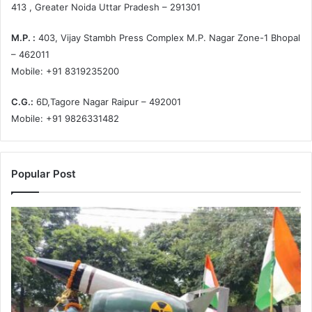
413 , Greater Noida Uttar Pradesh – 291301
M.P. :
403, Vijay Stambh Press Complex M.P. Nagar Zone-1 Bhopal
– 462011
Mobile: +91 8319235200
C.G.:
6D,Tagore Nagar Raipur – 492001
Mobile: +91 9826331482
Popular Post