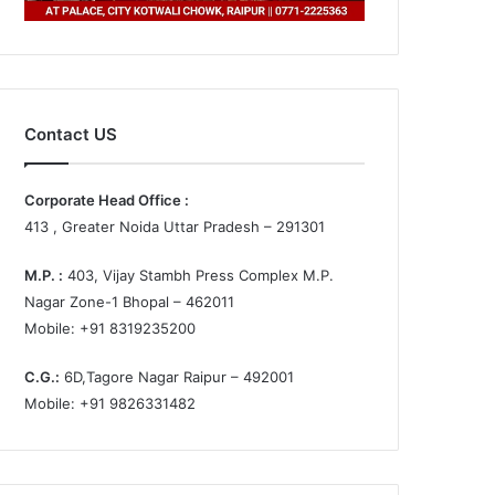
Contact US
Corporate Head Office :
413 , Greater Noida Uttar Pradesh – 291301
M.P. :
403, Vijay Stambh Press Complex M.P.
Nagar Zone-1 Bhopal – 462011
Mobile: +91 8319235200
C.G.:
6D,Tagore Nagar Raipur – 492001
Mobile: +91 9826331482