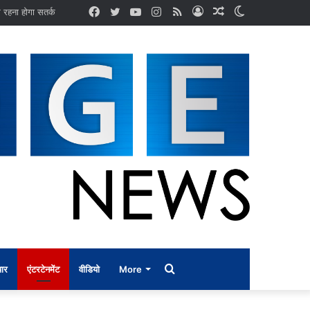
Facebook
Twitter
YouTube
Instagram
RSS
Log
Random
Switch
In
Article
skin
Search
ार
एंटरटेनमेंट
वीडियो
More
for