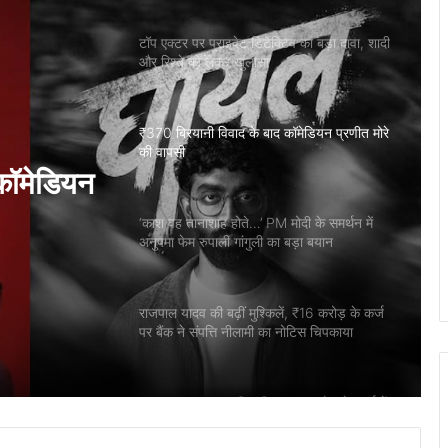
टॉप एक्टर पर प्राइवेट डिटेक्टिव का बड़ा दावा, शादी
और रिश्ते को लेकर खुलासा
₹370 बिरयानी विवाद के बाद कॉमेडियन प्रणीत मोरे
की वापसी
कॉमेडियन
‘काश वह तानाशाह होते…’ PM मोदी के समर्थन में
अनुपमा फेम रुपाली गांगुली का बड़ा बयान
राजपाल यादव की बढ़ीं मुश्किलें, ₹16 करोड़ के कर्ज
पर बैंक ने संपत्ति नीलामी का नोटिस चिपकाया
राजपाल यादव पर बढ़ी मुसीबत, 16 करोड़ के कर्ज में
संपत्ति नीलामी नोटिस