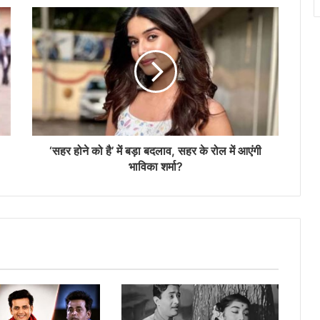
गजनी फेम प्रदीप रावत का निधन, बेटे ने बताया
आखिरी पलों का दर्द
मिनी माथुर बनीं ‘द अलायंस’ की पहली विनर, जीती
ट्रॉफी और 50 लाख रुपये
‘सहर होने को है’ में बड़ा बदलाव, सहर के रोल में आएंगी
सलमान खान और अलवीरा को कोर्ट का नोटिस,
भाविका शर्मा?
बीइंग ह्यूमन जूलरी केस में घिरे
इमरान हाशमी की आवारापन 2 का धमाकेदार ट्रेलर
रिलीज, लौटे शिवम पंडित
बिकिनी लुक में अलाया एफ ने बढ़ाया इंटरनेट का
पारा, ग्लैमरस अंदाज पर फिदा हुए फैंस