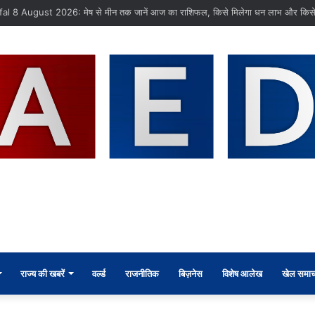
 तस्करी मामले में आरोपी की जमानत याचिका खारिज
राज्य की खबरें
वर्ल्ड
राजनीतिक
बिज़नेस
विशेष आलेख
खेल समाच