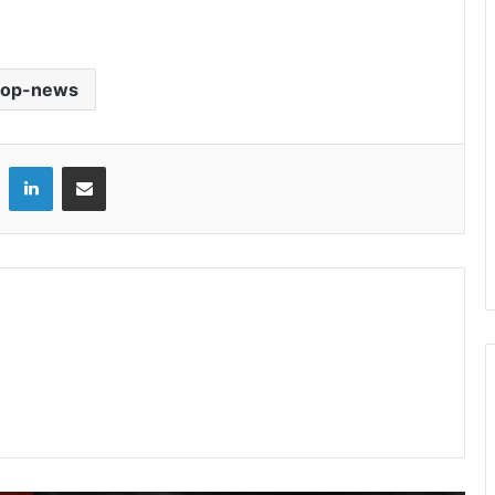
गजनी फेम प्रदीप रावत का निधन, बेटे ने बताया
आखिरी पलों का दर्द
top-news
मिनी माथुर बनीं ‘द अलायंस’ की पहली विनर, जीती
ट्रॉफी और 50 लाख रुपये
LinkedIn
Share via Email
सलमान खान और अलवीरा को कोर्ट का नोटिस,
बीइंग ह्यूमन जूलरी केस में घिरे
इमरान हाशमी की आवारापन 2 का धमाकेदार ट्रेलर
रिलीज, लौटे शिवम पंडित
बिकिनी लुक में अलाया एफ ने बढ़ाया इंटरनेट का
पारा, ग्लैमरस अंदाज पर फिदा हुए फैंस