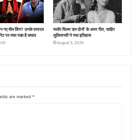
टॉप एक्टर पर प्राइवेट डिटेक्टिव का बड़ा दावा, शादी
और रिश्ते को लेकर खुलासा
 बन गए मीम किंग? उनके वायरल
फ्लॉप फिल्म ‘हम दोनों’ के अमर गीत, साहिर
नेट पर मचा रखा है धमाल
लुधियानवी ने रचा इतिहास
₹370 बिरयानी विवाद के बाद कॉमेडियन प्रणीत मोरे
026
August 5, 2026
की वापसी
‘काश वह तानाशाह होते…’ PM मोदी के समर्थन में
अनुपमा फेम रुपाली गांगुली का बड़ा बयान
ields are marked
*
राजपाल यादव की बढ़ीं मुश्किलें, ₹16 करोड़ के कर्ज
पर बैंक ने संपत्ति नीलामी का नोटिस चिपकाया
राजपाल यादव पर बढ़ी मुसीबत, 16 करोड़ के कर्ज में
संपत्ति नीलामी नोटिस