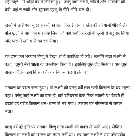
यहीं ठहरें। मैं थोड़ी देर में लौटता हूं।" परंतु माता लक्ष्मी, सौंदर्य और आकर्षण की
देवी, वहां न रुकीं और चुपचाप प्रभु के पीछे-पीछे चल दीं।
रास्ते में उन्हें एक सुंदर सरसों का खेत दिखाई दिया। खेत की हरियाली और पीले-
पीले फूलों ने माता का मन मोह लिया। वे वहां रुकीं, सरसों के फूलों से श्रृंगार किया
और पास में लगे गन्ने का रस पीया।
यह दृश्य जब भगवान विष्णु ने देखा, तो वे क्रोधित हो उठे। उन्होंने माता लक्ष्मी से
कहा, "तुमने मेरी आज्ञा का उल्लंघन किया है। इसलिए तुम्हें दंड मिलेगा। अब तुम्हें
बारह वर्षों तक इस किसान के घर निवास करना होगा।"
भगवान का वचन सत्य हुआ। मां लक्ष्मी को बारह वर्षों तक उसी किसान के घर रहना
पड़ा। परंतु जहां लक्ष्मी का वास हो, वहां दरिद्रता कैसे टिक सकती है? देखते ही
देखते वह गरीब किसान धन-धान्य से भर गया। उसका घर संपन्नता से चमक
उठा।
बारह वर्ष पूरे होने पर भगवान विष्णु माता लक्ष्मी को वापस ले जाने आए। लेकिन
किसान मां लक्ष्मी को छोड़ने को तैयार नहीं था। तब माता लक्ष्मी ने उसे प्रेमपूर्वक