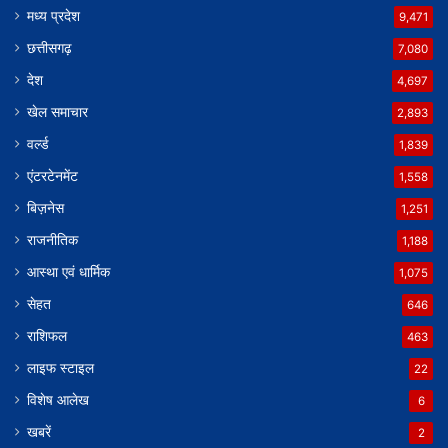
मध्य प्रदेश
9,471
छत्तीसगढ़
7,080
देश
4,697
खेल समाचार
2,893
वर्ल्ड
1,839
एंटरटेनमेंट
1,558
बिज़नेस
1,251
राजनीतिक
1,188
आस्था एवं धार्मिक
1,075
सेहत
646
राशिफल
463
लाइफ स्टाइल
22
विशेष आलेख
6
खबरें
2