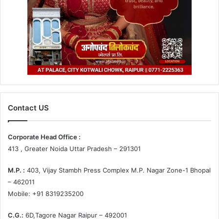
Contact US
Corporate Head Office :
413 , Greater Noida Uttar Pradesh – 291301
M.P. :
403, Vijay Stambh Press Complex M.P. Nagar Zone-1 Bhopal
– 462011
Mobile: +91 8319235200
C.G.:
6D,Tagore Nagar Raipur – 492001