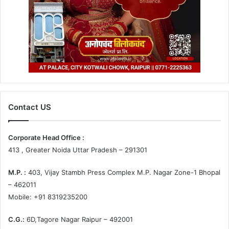
Contact US
Corporate Head Office :
413 , Greater Noida Uttar Pradesh – 291301
M.P. :
403, Vijay Stambh Press Complex M.P. Nagar Zone-1 Bhopal
– 462011
Mobile: +91 8319235200
C.G.:
6D,Tagore Nagar Raipur – 492001