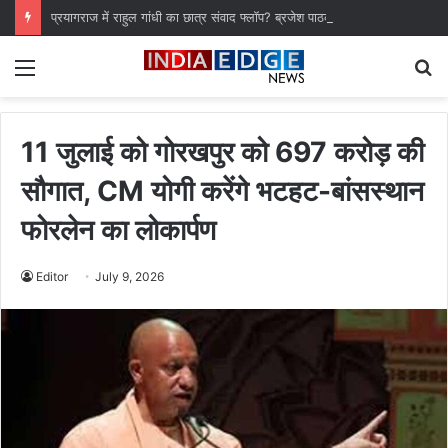
प्रयागराज में राहुल गांधी का छात्र संवाद फ्लॉप? ब्रजेश पाठक ने कांग्रेस पर साधा निशाना
Menu
S
fo
11 जुलाई को गोरखपुर को 697 करोड़ की
सौगात, CM योगी करेंगे भटहट-बांसस्थान
फोरलेन का लोकार्पण
Editor
July 9, 2026