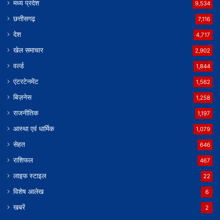
मध्य प्रदेश
9,534
छत्तीसगढ़
7,116
देश
4,717
खेल समाचार
2,902
वर्ल्ड
1,844
एंटरटेनमेंट
1,562
बिज़नेस
1,258
राजनीतिक
1,197
आस्था एवं धार्मिक
1,079
सेहत
646
राशिफल
467
लाइफ स्टाइल
22
विशेष आलेख
6
खबरें
2