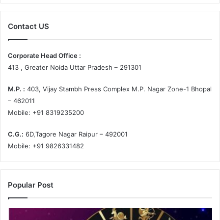
Contact US
Corporate Head Office :
413 , Greater Noida Uttar Pradesh – 291301
M.P. :
403, Vijay Stambh Press Complex M.P. Nagar Zone-1 Bhopal
– 462011
Mobile: +91 8319235200
C.G.:
6D,Tagore Nagar Raipur – 492001
Mobile: +91 9826331482
Popular Post