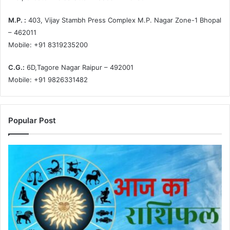
M.P. :
403, Vijay Stambh Press Complex M.P. Nagar Zone-1 Bhopal
– 462011
Mobile: +91 8319235200
C.G.:
6D,Tagore Nagar Raipur – 492001
Mobile: +91 9826331482
Popular Post