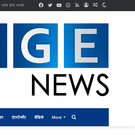
Facebook
Twitter
YouTube
Instagram
RSS
Log
Random
Switch
In
Article
skin
Search
ार
एंटरटेनमेंट
वीडियो
More
for