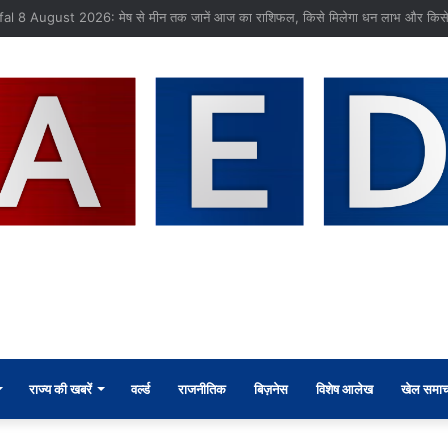
 तस्करी मामले में आरोपी की जमानत याचिका खारिज
राज्य की खबरें
वर्ल्ड
राजनीतिक
बिज़नेस
विशेष आलेख
खेल समाच