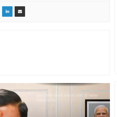
नगरीय विकास एवं आवास विभाग का प्रदेश स्तरीय
LinkedIn
Share via Email
जनसंवाद एवं सेवा वितरण अभियान हुआ प्रारंभ
ब्रिक्स डेलीगेट्स का भोपाल के पर्यटन स्थलों ने मोहा
मन
भावना कंठ ने रचा इतिहास, भारत की पहली महिला
फाइटर पायलट बनीं फाइटर कॉम्बैट लीडर
प्रदेश में मुख्यमंत्री जन विश्वास अभियान को पर्व के
रूप में मनाया जा रहा है: उद्यानिकी मंत्री कुशवाह
दुर्लभ पैंगोलिन तस्करी मामले में आरोपी की जमानत
याचिका खारिज