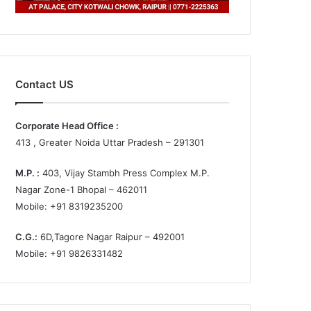
Contact US
Corporate Head Office :
413 , Greater Noida Uttar Pradesh – 291301
M.P. :
403, Vijay Stambh Press Complex M.P.
Nagar Zone-1 Bhopal – 462011
Mobile: +91 8319235200
C.G.:
6D,Tagore Nagar Raipur – 492001
Mobile: +91 9826331482