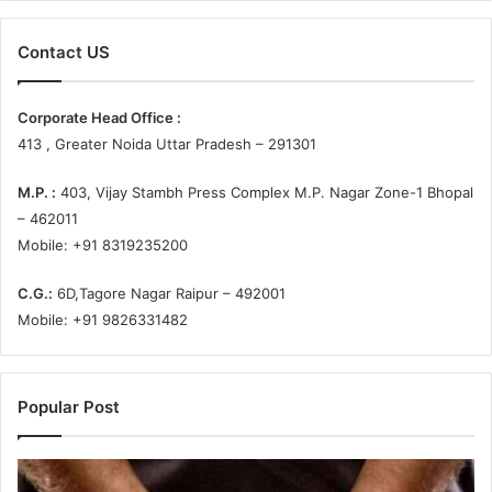
Contact US
Corporate Head Office :
413 , Greater Noida Uttar Pradesh – 291301
M.P. :
403, Vijay Stambh Press Complex M.P. Nagar Zone-1 Bhopal
– 462011
Mobile: +91 8319235200
C.G.:
6D,Tagore Nagar Raipur – 492001
Mobile: +91 9826331482
Popular Post