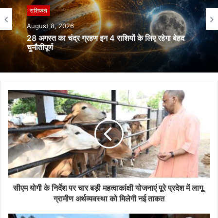
राशिफल
August 7, 2026
राशिफल
Aaj Ka Rashifal 8 August 2026: मेष से मीन तक
जानें आज का राशिफल, किसे मिलेगा धन लाभ और किसे रहना
August 8, 2026
होगा सतर्क
28 अगस्त का चंद्र ग्रहण इन 4 राशियों के लिए रहेगा बेहद
चुनौतीपूर्ण
सीएम योगी के निर्देश पर चार बड़ी महत्वाकांक्षी योजनाएं पूरे प्रदेश में लागू,
ग्रामीण अर्थव्यवस्था को मिलेगी नई ताकत