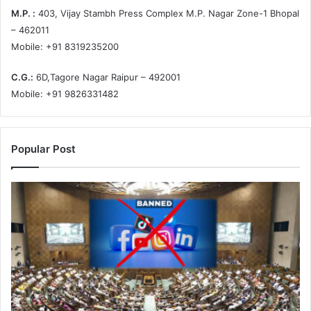
M.P. :
403, Vijay Stambh Press Complex M.P. Nagar Zone-1 Bhopal
– 462011
Mobile: +91 8319235200
C.G.:
6D,Tagore Nagar Raipur – 492001
Mobile: +91 9826331482
Popular Post