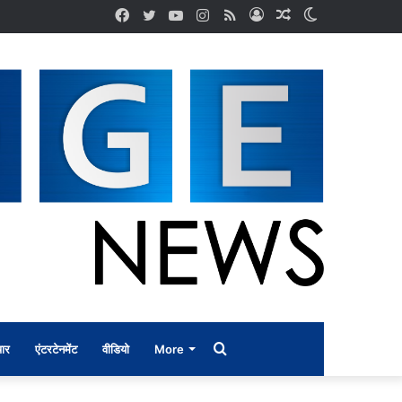
Facebook
Twitter
YouTube
Instagram
RSS
Log
Random
Switch
In
Article
skin
Search
ार
एंटरटेनमेंट
वीडियो
More
for