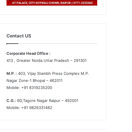
Contact US
Corporate Head Office :
413 , Greater Noida Uttar Pradesh – 291301
M.P. :
403, Vijay Stambh Press Complex M.P.
Nagar Zone-1 Bhopal – 462011
Mobile: +91 8319235200
C.G.:
6D,Tagore Nagar Raipur – 492001
Mobile: +91 9826331482