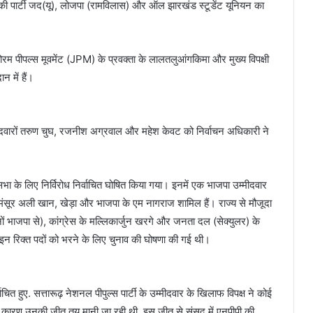
की पार्टी जद(यू), लोजपा (रामविलास) और ऑल झारखंड स्टूडेंट यूनियन का
ोरम पीपल्स मूवमेंट (JPM) के प्रवक्ता के लालतलुआंगकिमा और मुख्य विपक्षी
न में हैं।
ं उम्मीदवारों तरुण चुघ, रजनीश अग्रवाल और महेश केवट को निर्वाचन अधिकारी ने
यसभा के लिए निर्विरोध निर्वाचित घोषित किया गया। इनमें एक भाजपा उम्मीदवार
व मंसूर अली खान, खेड़ा और भाजपा के एम नागराज शामिल हैं। राज्य से मौजूदा
ों भाजपा से), कांग्रेस के मल्लिकार्जुन खरगे और जनता दल (सेक्युलर) के
 इन रिक्त पदों को भरने के लिए चुनाव की घोषणा की गई थी।
ित हुए. सत्तारूढ़ नेशनल प‍ीपुल्‍स पार्टी के उम्मीदवार के खिलाफ विपक्ष ने कोई
के कारण उनकी जीत तय मानी जा रही थी. इस जीत से संसद में एनपीपी की