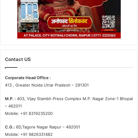
Contact US
Corporate Head Office :
413 , Greater Noida Uttar Pradesh – 291301
M.P. :
403, Vijay Stambh Press Complex M.P. Nagar Zone-1 Bhopal
– 462011
Mobile: +91 8319235200
C.G.:
6D,Tagore Nagar Raipur – 492001
Mobile: +91 9826331482