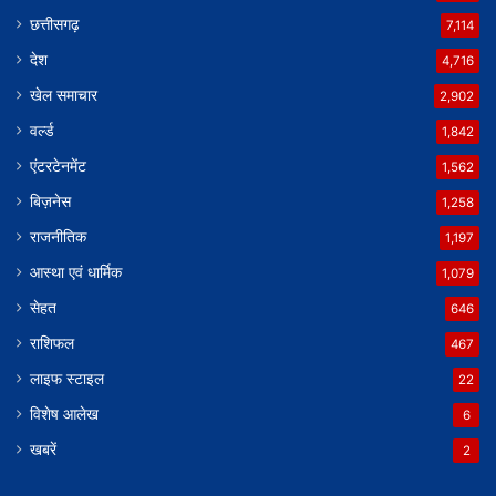
छत्तीसगढ़
7,114
देश
4,716
खेल समाचार
2,902
वर्ल्ड
1,842
एंटरटेनमेंट
1,562
बिज़नेस
1,258
राजनीतिक
1,197
आस्था एवं धार्मिक
1,079
सेहत
646
राशिफल
467
लाइफ स्टाइल
22
विशेष आलेख
6
खबरें
2