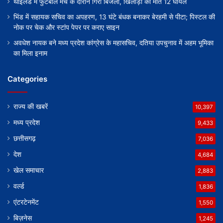
थाईलैंड में फुटबॉल मैच के दौरान गिरी बिजली, खिलाड़ी की मौत 12 घायल
भिंड में सहायक सचिव का अपहरण, 13 घंटे बंधक बनाकर बेरहमी से पीटा; पिस्टल की
नोक पर चेक और स्टांप पेपर पर कराए साइन
अवधेश नायक बने मध्य प्रदेश कांग्रेस के महासचिव, दतिया उपचुनाव में अहम भूमिका
का मिला इनाम
Categories
राज्य की खबरें
10,397
मध्य प्रदेश
9,433
छत्तीसगढ़
7,036
देश
4,684
खेल समाचार
2,883
वर्ल्ड
1,836
एंटरटेनमेंट
1,550
बिज़नेस
1,245