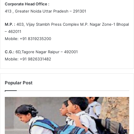
Corporate Head Office :
413 , Greater Noida Uttar Pradesh – 291301
M.P. :
403, Vijay Stambh Press Complex M.P. Nagar Zone-1 Bhopal
– 462011
Mobile: +91 8319235200
C.G.:
6D,Tagore Nagar Raipur – 492001
Mobile: +91 9826331482
Popular Post