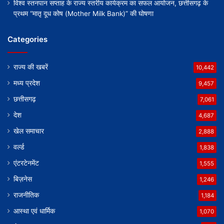
विश्व स्तनपान सप्ताह के राज्य स्तरीय कार्यक्रम का सफल आयोजन, छत्तीसगढ़ के
प्रथम “मातृ दूध कोष (Mother Milk Bank)” की घोषणा
Categories
राज्य की खबरें
10,442
मध्य प्रदेश
9,457
छत्तीसगढ़
7,061
देश
4,687
खेल समाचार
2,888
वर्ल्ड
1,838
एंटरटेनमेंट
1,555
बिज़नेस
1,246
राजनीतिक
1,184
आस्था एवं धार्मिक
1,070