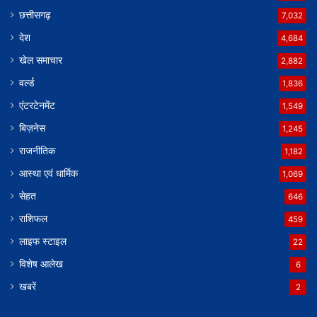
छत्तीसगढ़
7,032
देश
4,684
खेल समाचार
2,882
वर्ल्ड
1,836
एंटरटेनमेंट
1,549
बिज़नेस
1,245
राजनीतिक
1,182
आस्था एवं धार्मिक
1,069
सेहत
646
राशिफल
459
लाइफ स्टाइल
22
विशेष आलेख
6
खबरें
2