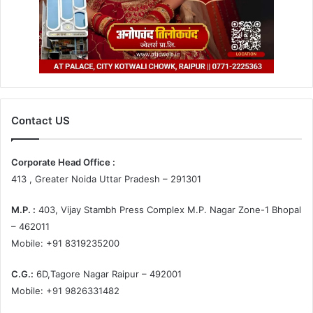
Contact US
Corporate Head Office :
413 , Greater Noida Uttar Pradesh – 291301
M.P. :
403, Vijay Stambh Press Complex M.P. Nagar Zone-1 Bhopal
– 462011
Mobile: +91 8319235200
C.G.:
6D,Tagore Nagar Raipur – 492001
Mobile: +91 9826331482