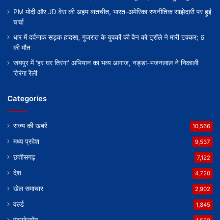
PM मोदी और JD वेंस की अहम बातचीत, भारत-अमेरिका रणनीतिक साझेदारी पर हुई
चर्चा
धार में दर्दनाक सड़क हादसा, गुजरात के युवकों की वैन को ट्रॉले ने मारी टक्कर; 6
की मौत
जयपुर में ‘हर घर तिरंगा’ अभियान का भव्य आगाज, नड्डा-भजनलाल ने निकाली
तिरंगा रैली
Categories
राज्य की खबरें
10,566
मध्य प्रदेश
9,537
छत्तीसगढ़
7,122
देश
4,720
खेल समाचार
2,902
वर्ल्ड
1,845