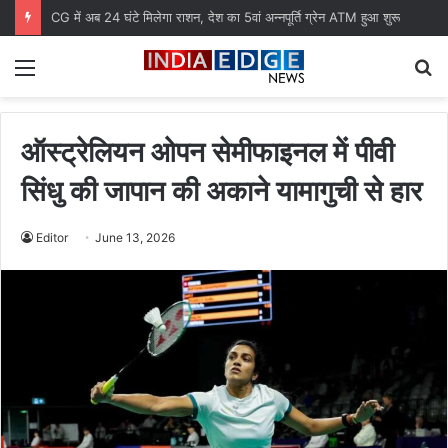
CG में अब 24 घंटे मिलेगा राशन, देश का 5वां अन्नपूर्ति ग्रेन ATM हुआ शुरू
Menu
S
fo
ऑस्ट्रेलियन ओपन सेमीफाइनल में पीवी
सिंधु की जापान की अकाने यामागुची से हार
Editor
June 13, 2026