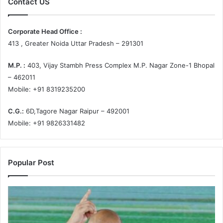
Contact US
Corporate Head Office :
413 , Greater Noida Uttar Pradesh – 291301
M.P. :
403, Vijay Stambh Press Complex M.P. Nagar Zone-1 Bhopal
– 462011
Mobile: +91 8319235200
C.G.:
6D,Tagore Nagar Raipur – 492001
Mobile: +91 9826331482
Popular Post