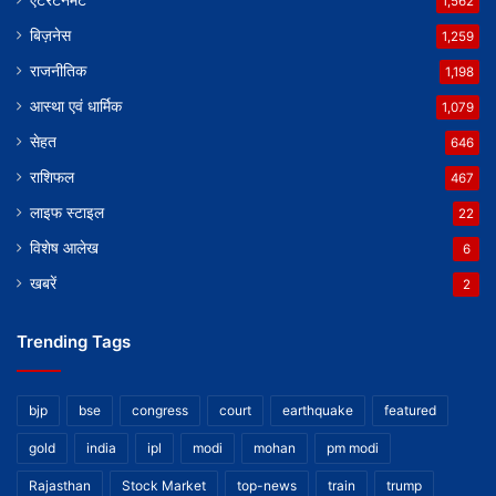
एंटरटेनमेंट
1,562
बिज़नेस
1,259
राजनीतिक
1,198
आस्था एवं धार्मिक
1,079
सेहत
646
राशिफल
467
लाइफ स्टाइल
22
विशेष आलेख
6
खबरें
2
Trending Tags
bjp
bse
congress
court
earthquake
featured
gold
india
ipl
modi
mohan
pm modi
Rajasthan
Stock Market
top-news
train
trump