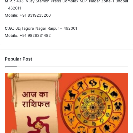
M.P. :
403, Vijay Stambh Press Complex M.P. Nagar Zone-1 Bhopal
– 462011
Mobile: +91 8319235200
C.G.:
6D,Tagore Nagar Raipur – 492001
Mobile: +91 9826331482
Popular Post