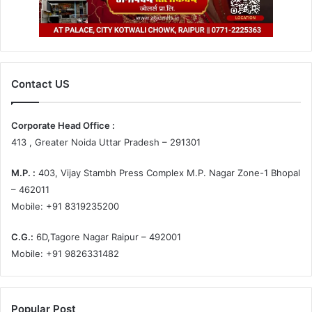
Contact US
Corporate Head Office :
413 , Greater Noida Uttar Pradesh – 291301
M.P. :
403, Vijay Stambh Press Complex M.P. Nagar Zone-1 Bhopal
– 462011
Mobile: +91 8319235200
C.G.:
6D,Tagore Nagar Raipur – 492001
Mobile: +91 9826331482
Popular Post