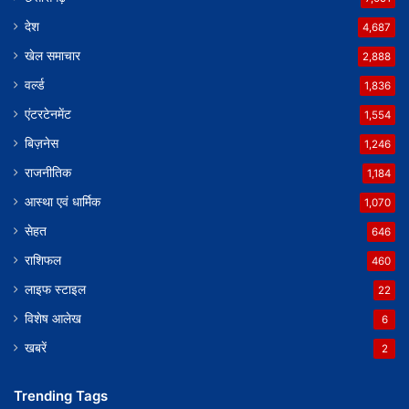
देश
4,687
खेल समाचार
2,888
वर्ल्ड
1,836
एंटरटेनमेंट
1,554
बिज़नेस
1,246
राजनीतिक
1,184
आस्था एवं धार्मिक
1,070
सेहत
646
राशिफल
460
लाइफ स्टाइल
22
विशेष आलेख
6
खबरें
2
Trending Tags