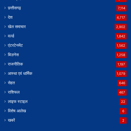
छत्तीसगढ़
7,114
देश
4,717
खेल समाचार
2,902
वर्ल्ड
1,842
एंटरटेनमेंट
1,562
बिज़नेस
1,258
राजनीतिक
1,197
आस्था एवं धार्मिक
1,079
सेहत
646
राशिफल
467
लाइफ स्टाइल
22
विशेष आलेख
6
खबरें
2