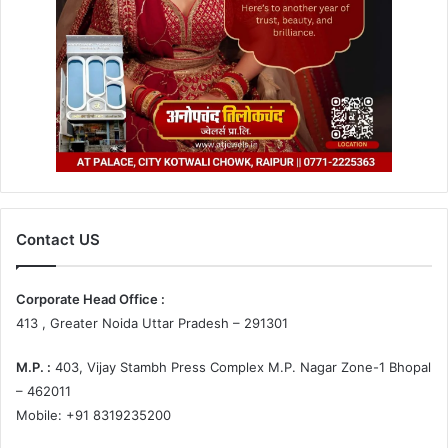
Contact US
Corporate Head Office :
413 , Greater Noida Uttar Pradesh – 291301
M.P. :
403, Vijay Stambh Press Complex M.P. Nagar Zone-1 Bhopal
– 462011
Mobile: +91 8319235200