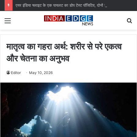
एयर इंडिया फ्लाइट के एक पायलट का डोप टेस्ट पॉजिटिव, दोनों ड्यूटी से हटाए गए
Menu
S
fo
मातृत्व का गहरा अर्थ: शरीर से परे एकत्व
और चेतना का अनुभव
Editor
May 10, 2026