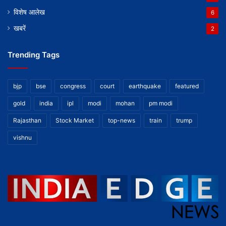
विशेष आलेख
6
खबरें
2
Trending Tags
bjp
bse
congress
court
earthquake
featured
gold
india
ipl
modi
mohan
pm modi
Rajasthan
Stock Market
top-news
train
trump
vishnu