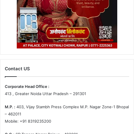
Contact US
Corporate Head Office :
413 , Greater Noida Uttar Pradesh – 291301
M.P. :
403, Vijay Stambh Press Complex M.P. Nagar Zone-1 Bhopal
– 462011
Mobile: +91 8319235200