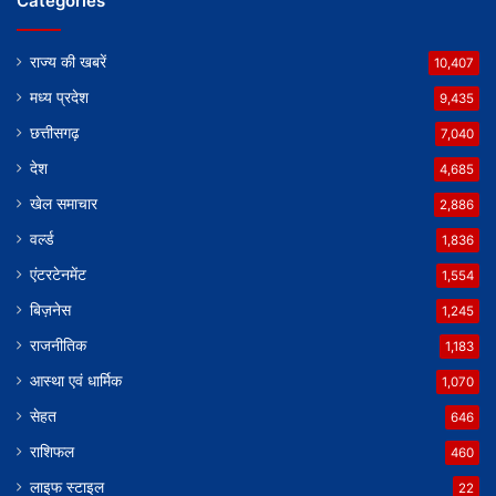
Categories
राज्य की खबरें
10,407
मध्य प्रदेश
9,435
छत्तीसगढ़
7,040
देश
4,685
खेल समाचार
2,886
वर्ल्ड
1,836
एंटरटेनमेंट
1,554
बिज़नेस
1,245
राजनीतिक
1,183
आस्था एवं धार्मिक
1,070
सेहत
646
राशिफल
460
लाइफ स्टाइल
22