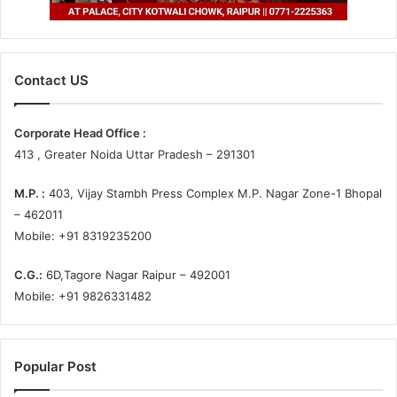
Contact US
Corporate Head Office :
413 , Greater Noida Uttar Pradesh – 291301
M.P. :
403, Vijay Stambh Press Complex M.P. Nagar Zone-1 Bhopal
– 462011
Mobile: +91 8319235200
C.G.:
6D,Tagore Nagar Raipur – 492001
Mobile: +91 9826331482
Popular Post