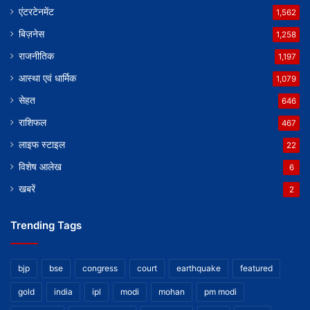
एंटरटेनमेंट
1,562
बिज़नेस
1,258
राजनीतिक
1,197
आस्था एवं धार्मिक
1,079
सेहत
646
राशिफल
467
लाइफ स्टाइल
22
विशेष आलेख
6
खबरें
2
Trending Tags
bjp
bse
congress
court
earthquake
featured
gold
india
ipl
modi
mohan
pm modi