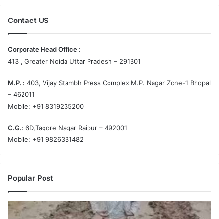
Contact US
Corporate Head Office :
413 , Greater Noida Uttar Pradesh – 291301
M.P. :
403, Vijay Stambh Press Complex M.P. Nagar Zone-1 Bhopal
– 462011
Mobile: +91 8319235200
C.G.:
6D,Tagore Nagar Raipur – 492001
Mobile: +91 9826331482
Popular Post