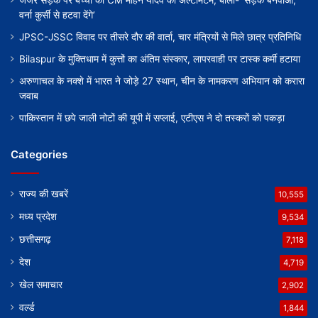
जर्जर सड़क पर बच्ची का CM मोहन यादव को अल्टीमेटम, बोली- ‘सड़क बनवाओ,
वर्ना कुर्सी से हटवा देंगे’
JPSC-JSSC विवाद पर तीसरे दौर की वार्ता, चार मंत्रियों से मिले छात्र प्रतिनिधि
Bilaspur के मुक्तिधाम में कुत्तों का अंतिम संस्कार, लापरवाही पर टास्क कर्मी हटाया
अरुणाचल के नक्शे में भारत ने जोड़े 27 स्थान, चीन के नामकरण अभियान को करारा
जवाब
पाकिस्तान में छपे जाली नोटों की यूपी में सप्लाई, एटीएस ने दो तस्करों को पकड़ा
Categories
राज्य की खबरें
10,555
मध्य प्रदेश
9,534
छत्तीसगढ़
7,118
देश
4,719
खेल समाचार
2,902
वर्ल्ड
1,844