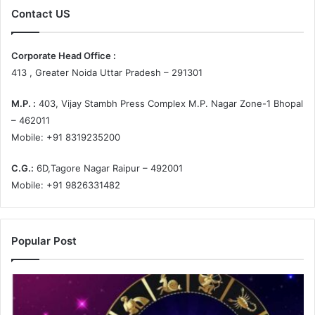
Contact US
Corporate Head Office :
413 , Greater Noida Uttar Pradesh – 291301
M.P. :
403, Vijay Stambh Press Complex M.P. Nagar Zone-1 Bhopal
– 462011
Mobile: +91 8319235200
C.G.:
6D,Tagore Nagar Raipur – 492001
Mobile: +91 9826331482
Popular Post