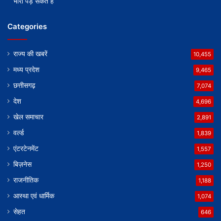
भारी पड़ सकते हैं
Categories
राज्य की खबरें
10,455
मध्य प्रदेश
9,465
छत्तीसगढ़
7,074
देश
4,696
खेल समाचार
2,891
वर्ल्ड
1,839
एंटरटेनमेंट
1,557
बिज़नेस
1,250
राजनीतिक
1,188
आस्था एवं धार्मिक
1,074
सेहत
646