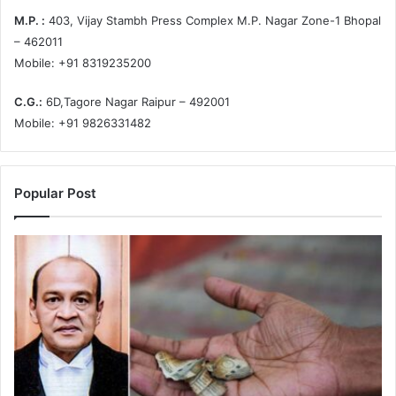
M.P. :
403, Vijay Stambh Press Complex M.P. Nagar Zone-1 Bhopal
– 462011
Mobile: +91 8319235200
C.G.:
6D,Tagore Nagar Raipur – 492001
Mobile: +91 9826331482
Popular Post