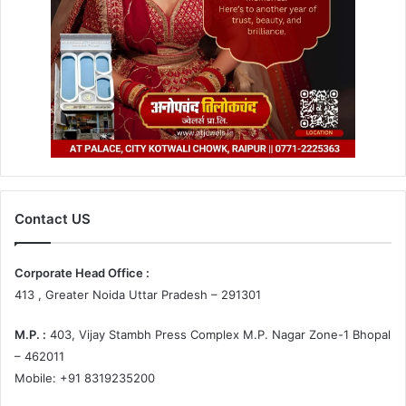
Contact US
Corporate Head Office :
413 , Greater Noida Uttar Pradesh – 291301
M.P. :
403, Vijay Stambh Press Complex M.P. Nagar Zone-1 Bhopal
– 462011
Mobile: +91 8319235200