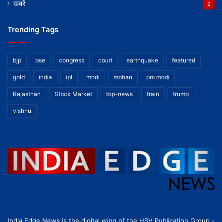
खबरें
2
Trending Tags
bjp
bse
congress
court
earthquake
featured
gold
india
ipl
modi
mohan
pm modi
Rajasthan
Stock Market
top-news
train
trump
vishnu
India Edge News is the digital wing of the HSV Publication Group -