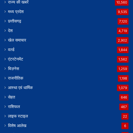
राज्य की खबरें
10,560
मध्य प्रदेश
9,535
छत्तीसगढ़
7,120
देश
4,719
खेल समाचार
2,902
वर्ल्ड
1,844
एंटरटेनमेंट
1,562
बिज़नेस
1,259
राजनीतिक
1,198
आस्था एवं धार्मिक
1,079
सेहत
646
राशिफल
467
लाइफ स्टाइल
22
विशेष आलेख
6